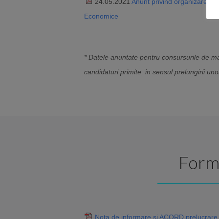
24.05.2021
Anunt privind organizarea un
Economice
* Datele anuntate pentru consursurile de mai
candidaturi primite, in sensul prelungirii 
Formu
Nota de informare si ACORD prelucrare