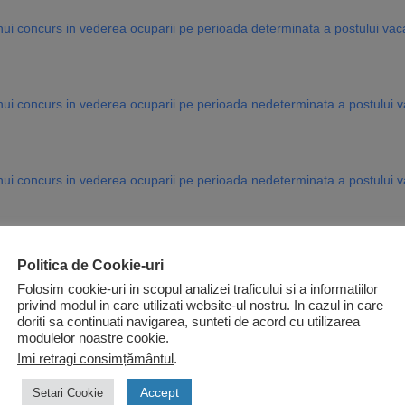
ui concurs in vederea ocuparii pe perioada determinata a postului vacant
ui concurs in vederea ocuparii pe perioada nedeterminata a postului va
ui concurs in vederea ocuparii pe perioada nedeterminata a postului vac
nui concurs in vederea ocuparii pe perioada nedeterminata a postului 
Politica de Cookie-uri
Folosim cookie-uri in scopul analizei traficului si a informatiilor
privind modul in care utilizati website-ul nostru. In cazul in care
doriti sa continuati navigarea, sunteti de acord cu utilizarea
nui concurs in vederea ocuparii pe perioada nedeterminata a postului v
modulelor noastre cookie.
Imi retragi consimțământul
.
Economice
Accept
Setari Cookie