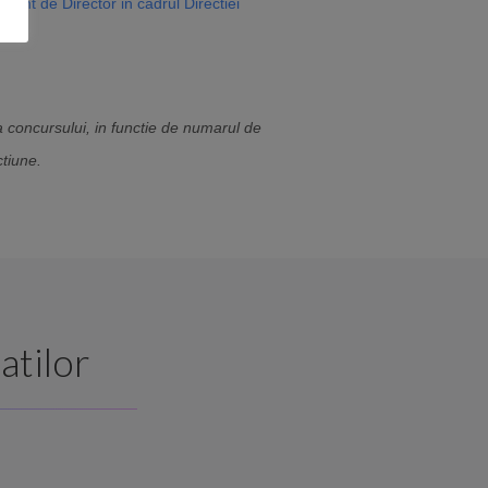
ant de Director in cadrul Directiei
a concursului, in functie de numarul de
ctiune.
atilor