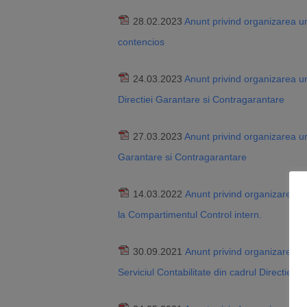
28.02.2023
Anunt privind organizarea un
contencios
24.03.2023
Anunt privind organizarea un
Directiei Garantare si Contragarantare
27.03.2023
Anunt privind organizarea un
Garantare si Contragarantare
14.03.2022
Anunt privind organizarea u
la Compartimentul Control intern.
30.09.2021
Anunt privind organizarea u
Serviciul Contabilitate din cadrul Directiei 