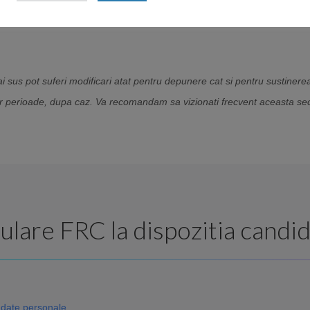
ui concurs in vederea ocuparii pe perioada nedeterminata a postului vac
 sus pot suferi modificari atat pentru depunere cat si pentru sustinere
unor perioade, dupa caz. Va recomandam sa vizionati frecvent aceasta se
lare FRC la dispozitia candid
 date personale