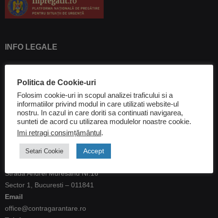
INFO LEGALE
Termeni si conditii
Politica de Cookie-uri
Politica de utilizare Cookie-uri
Folosim cookie-uri in scopul analizei traficului si a
informatiilor privind modul in care utilizati website-ul
Prelucrarea datelor cu caracter personal
nostru. In cazul in care doriti sa continuati navigarea,
sunteti de acord cu utilizarea modulelor noastre cookie.
Imi retragi consimțământul
.
CONTACT
Accept
Setari Cookie
Strada Andrei Muresanu Nr.16
Sector 1, Bucuresti – 011841
Email
office@contragarantare.ro