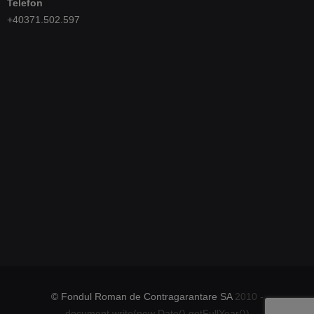
Telefon
+40371.502.597
© Fondul Roman de Contragarantare SA
2010 -
document.write(new Date().getFullYear())