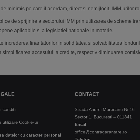
r de minimis pe care il acordam, direct si nemijlocit, IMM-urilor r
lice de sprijinire a sectorului IMM prin utilizarea de scheme tr
opene aplicabile si a legislatiei nationale in materie.
e increderea finantatorilor in soliditatea si solvabilitatea fondu
n simplificarea accesului la credite, respectiv diminuarea comis
EGALE
CONTACT
 conditii
Strada Andrei Muresanu Nr.16
Sector 1, Bucuresti – 011841
e utilizare Cookie-uri
Email
office@contragarantare.ro
ea datelor cu caracter personal
Telefon