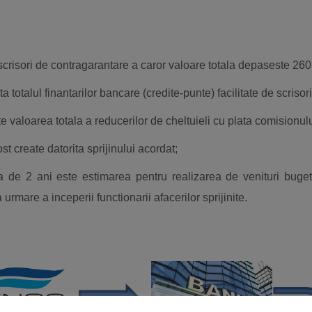
crisori de contragarantare a caror valoare totala depaseste 260 mi
ta totalul finantarilor bancare (credite-punte) facilitate de scris
ste valoarea totala a reducerilor de cheltuieli cu plata comisionul
t create datorita sprijinului acordat;
a de 2 ani este estimarea pentru realizarea de venituri buget
rmare a inceperii functionarii afacerilor sprijinite.